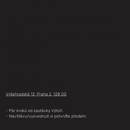
Volejte Po - Pá 8:00 - 19:00
Vyzvednutí zakázek Po - Pá 7:00 - 17:00 nebo po předchozí
domluvě.
Osobní schůzky a konzultace po předchozí domluvě, abychom
se Vám mohli věnovat.
info@quickshirt.cz
+ 420 774 587 854
QuickShirt CZ s.r.o.
IČ: 04422074, DIČ: CZ04422074
Vyšehradská 12, Praha 2, 128 00
- Vzorkovna a vyzvedávání zakázek:
- Pár kroků od zastávky Výtoň.
- Návštěvu/vyzvednutí si potvrďte předem.