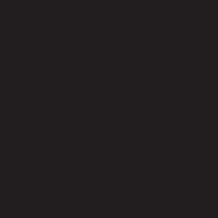
* Dle skladových zásob a aktuální výrobní fronty. Počítá se od
potvrzení objednávky, předvýrobní korektury a přijetí platby v
pracovní dny do 15:00.
©2024 QuickShirt CZ s.r.o.
"Tiskneme, vyšíváme a brandujeme pro Vás
textil s láskou k řemeslu a patřičnou péčí už od
roku 2016."
QuickShirt