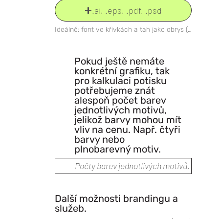
.ai, .eps, .pdf, .psd
Ideálně: font ve křivkách a tah jako obrys (bez tloušťky).
Pokud ještě nemáte
konkrétní grafiku, tak
pro kalkulaci potisku
potřebujeme znát
alespoň počet barev
jednotlivých motivů,
jelikož barvy mohou mít
vliv na cenu. Např. čtyři
barvy nebo
plnobarevný motiv.
Další možnosti brandingu a
služeb.