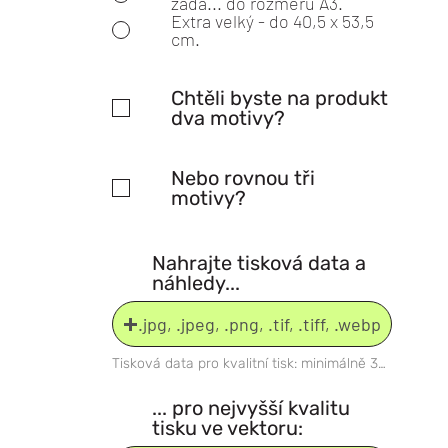
záda... do rozměru A3.
Extra velký - do 40,5 x 53,5
cm.
Chtěli byste na produkt
dva motivy?
Nebo rovnou tři
motivy?
Nahrajte tisková data a
náhledy...
.jpg, .jpeg, .png, .tif, .tiff, .webp
Tisková data pro kvalitní tisk: minimálně 300 dpi, bez komprese.
... pro nejvyšší kvalitu
tisku ve vektoru: