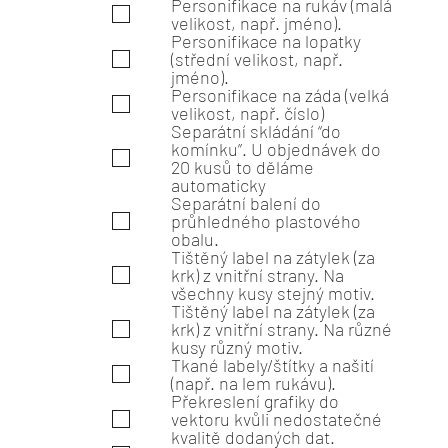
Personifikace na rukáv (malá
velikost, např. jméno).
Personifikace na lopatky
(střední velikost, např.
jméno).
Personifikace na záda (velká
velikost, např. číslo)
Separátní skládání “do
komínku”. U objednávek do
20 kusů to děláme
automaticky
Separátní balení do
průhledného plastového
obalu.
Tištěný label na zátylek (za
krk) z vnitřní strany. Na
všechny kusy stejný motiv.
Tištěný label na zátylek (za
krk) z vnitřní strany. Na různé
kusy různý motiv.
Tkané labely/štítky a našití
(např. na lem rukávu).
Překreslení grafiky do
vektoru kvůli nedostatečné
kvalitě dodaných dat.