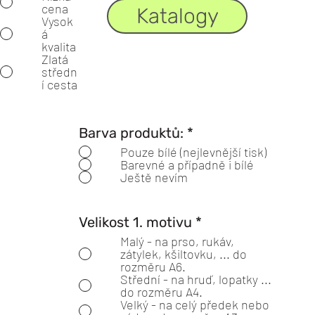
cena
Katalogy
Vysok
á
kvalita
Zlatá
středn
í cesta
Barva produktů:
*
Pouze bílé (nejlevnější tisk)
Barevné a případně i bílé
Ještě nevím
Velikost 1. motivu
*
Malý - na prso, rukáv,
zátylek, kšiltovku, ... do
rozměru A6.
Střední - na hruď, lopatky ...
do rozměru A4.
Velký - na celý předek nebo