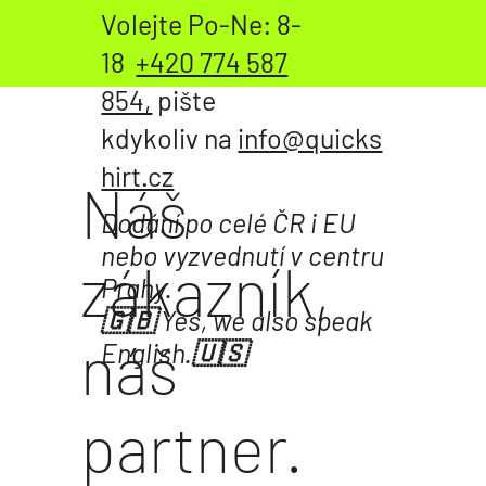
Volejte Po-Ne: 8-
18
+420 774 587
854,
pište
kdykoliv na
info@quicks
hirt.cz
Náš
Dodání po celé ČR i EU
nebo vyzvednutí v centru
zákazník,
Prahy.
🇬🇧 Yes, we also speak
náš
English.🇺🇸
partner.