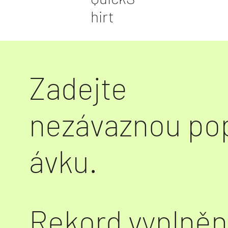
hirt
Zadejte
nezávaznou po
ávku.
Rekord vyplněn