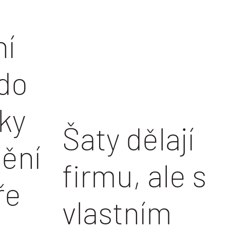
ní
 do
ky
Šaty dělají
nění
firmu, ale s
ře
vlastním