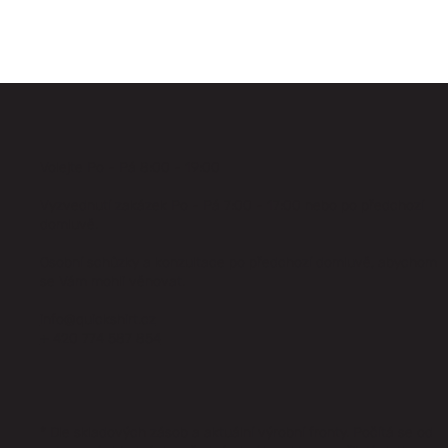
Volejte Po - Pá 8:00 - 19:00
Vyzvednutí zakázek Po - Pá 7:00 - 17:00 nebo po předchozí
domluvě.
Osobní schůzky a konzultace po předchozí domluvě, abychom
se Vám mohli věnovat.
info@quickshirt.cz
+ 420 774 587 854
* Dle skladových zásob a aktuální výrobní fronty. Počítá se od