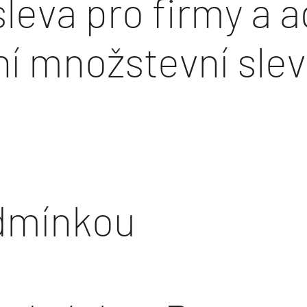
leva pro firmy a 
ní množstevní sle
dmínkou