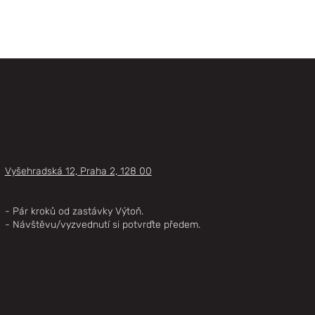
QuickShirt CZ s.r.o.
IČ: 04422074, DIČ: CZ04422074
Vyšehradská 12, Praha 2, 128 00
- Vzorkovna a vyzvedávání zakázek:
- Pár kroků od zastávky Výtoň.
- Návštěvu/vyzvednutí si potvrďte předem.