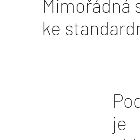
Mimořádná s
ke standard
Po
je