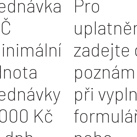
ednávka
Pro
IČ
uplatně
inimální
zadejte
dnota
poznám
ednávky
při vypl
000 Kč
formulá