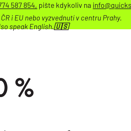
774 587 854,
pište kdykoliv na
info@quicks
 ČR i EU nebo vyzvednutí v centru Prahy.
lso speak English.🇺🇸
0 %