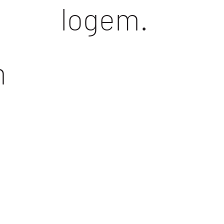
logem.
m