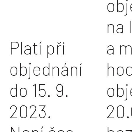
obj
na 
Platí při
a m
objednání
ho
do 15. 9.
obj
2023.
20.