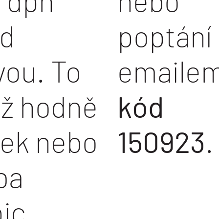
 dph
nebo
ed
poptání
vou. To
emaile
už hodně
kód
ček nebo
150923
.
ba
ic.