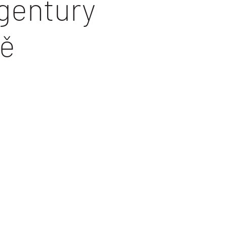
agentury
vě