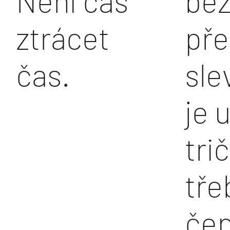
Není čas
bez
ztrácet
př
čas.
sle
je 
tri
tře
čep